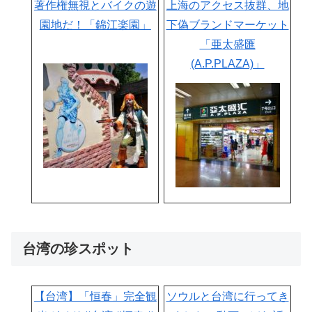
著作権無視とバイクの遊
上海のアクセス抜群、地
園地だ！「錦江楽園」
下偽ブランドマーケット
「亜太盛匯
(A.P.PLAZA)」
台湾の珍スポット
【台湾】「恒春」完全観
ソウルと台湾に行ってき