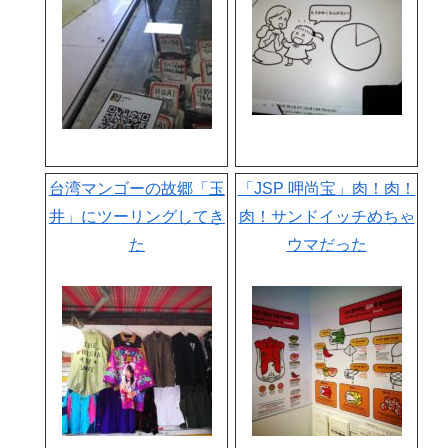
台湾マンゴーの故郷「玉
「JSP 呷尚宝」肉！肉！
井」にツーリングしてき
肉！サンドイッチめちゃ
た
ウマだった