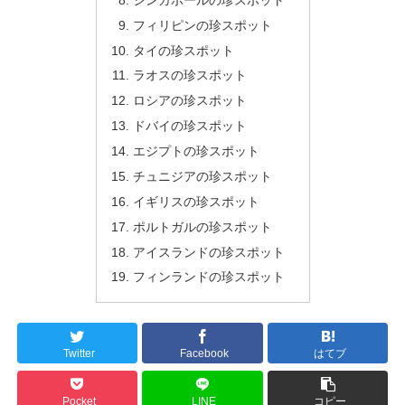
フィリピンの珍スポット
タイの珍スポット
ラオスの珍スポット
ロシアの珍スポット
ドバイの珍スポット
エジプトの珍スポット
チュニジアの珍スポット
イギリスの珍スポット
ポルトガルの珍スポット
アイスランドの珍スポット
フィンランドの珍スポット
Twitter
Facebook
はてブ
Pocket
LINE
コピー