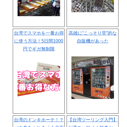
台湾でスマホを一番お得
高雄に“こっそり堂”的な
に使う方法！5日間1000
自販機があった
円でギガ無制限
台湾のドンキホーテ！？
【台湾ツーリング入門】