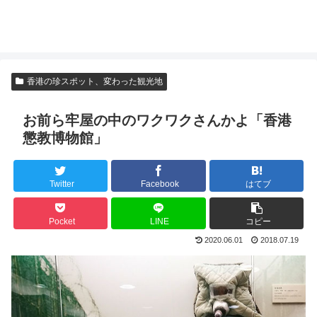
香港の珍スポット、変わった観光地
お前ら牢屋の中のワクワクさんかよ「香港
懲教博物館」
Twitter
Facebook
はてブ
Pocket
LINE
コピー
2020.06.01
2018.07.19