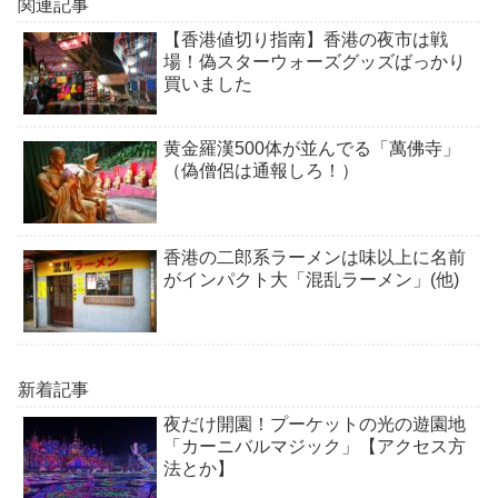
関連記事
【香港値切り指南】香港の夜市は戦
場！偽スターウォーズグッズばっかり
買いました
黄金羅漢500体が並んでる「萬佛寺」
（偽僧侶は通報しろ！）
香港の二郎系ラーメンは味以上に名前
がインパクト大「混乱ラーメン」(他)
新着記事
夜だけ開園！プーケットの光の遊園地
「カーニバルマジック」【アクセス方
法とか】