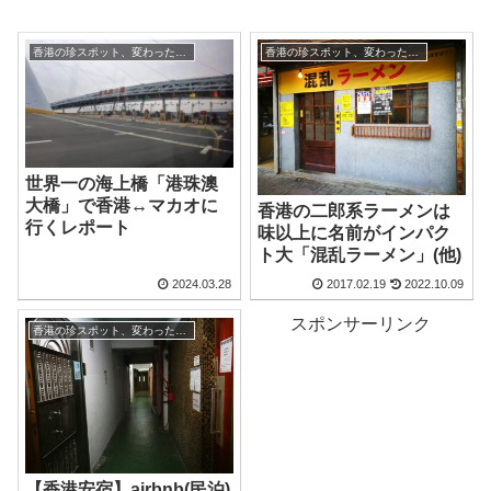
香港の珍スポット、変わった観光地
香港の珍スポット、変わった観光地
世界一の海上橋「港珠澳
大橋」で香港↔マカオに
香港の二郎系ラーメンは
行くレポート
味以上に名前がインパク
ト大「混乱ラーメン」(他)
2024.03.28
2017.02.19
2022.10.09
スポンサーリンク
香港の珍スポット、変わった観光地
【香港安宿】airbnb(民泊)