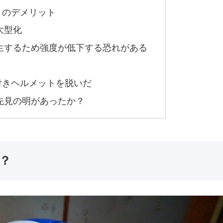
トのデメリット
大型化
生するため強度が低下する恐れがある
付きヘルメットを脱いだ
先見の明があったか？
？