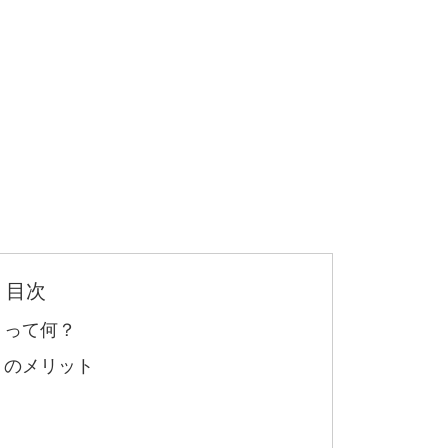
目次
トって何？
トのメリット