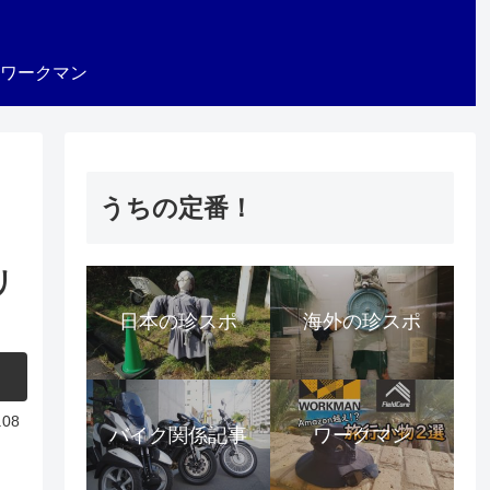
ワークマン
うちの定番！
リ
日本の珍スポ
海外の珍スポ
.08
バイク関係記事
ワークマン