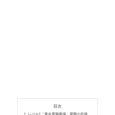
目次
レベル1「黄金電脳商場」周囲の市場