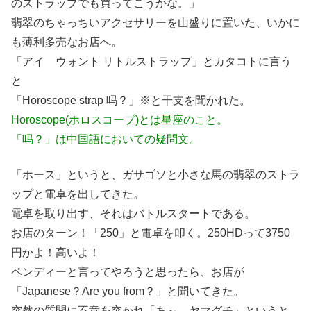
のストラップでも買ってこうかな。」
翡翠のちゃっちいアクセサリーを山盛りに置いた、いかに
も薄利多売なお店へ。
「アイ ウォント リトルストラップ」とカタコトに言う
と
「Horoscope strap 吗？」※と干支を聞かれた。
Horoscope(ホロスコープ)とは星座のこと。
「吗？」は中国語においての疑問文。
「ホース」というと、ガサゴソと小さな馬の翡翠のストラ
ップと電卓を出してきた。
電卓を取り出す、それはバトルスタートである。
お店のターン！「250」と電卓を叩く。250HDって3750
円かよ！高いよ！
ペンディーと言ってやろうと思ったら、お店が
「Japanese？Are you from？」と聞いてきた。
突然の質問に不意を突かれ「あ～、ヤマグチ」というと