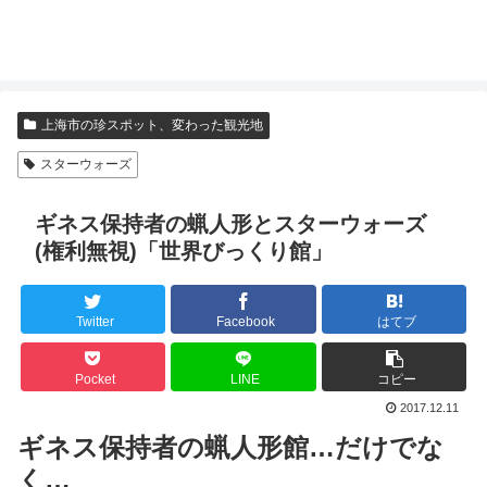
上海市の珍スポット、変わった観光地
スターウォーズ
ギネス保持者の蝋人形とスターウォーズ
(権利無視)「世界びっくり館」
Twitter
Facebook
はてブ
Pocket
LINE
コピー
2017.12.11
ギネス保持者の蝋人形館…だけでな
く…