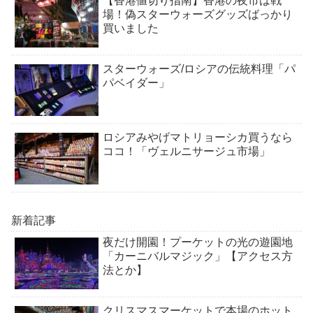
【香港値切り指南】香港の夜市は戦
場！偽スターウォーズグッズばっかり
買いました
スターウォーズ/ロシアの伝統料理「パ
パベイダー」
ロシアみやげマトリョーシカ買うなら
ココ！「ヴェルニサージュ市場」
新着記事
夜だけ開園！プーケットの光の遊園地
「カーニバルマジック」【アクセス方
法とか】
クリスマスマーケットで本場のホット