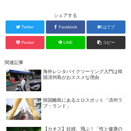
シェアする
Twitter
Facebook
はてブ
Pocket
LINE
コピー
関連記事
海外レンタバイクツーリング入門は韓
国済州島がおススメな理由
韓国離島にあるエロスポット「済州ラ
ブ・ランド」
【カオス】妊婦、飛ぶ！「性と健康の