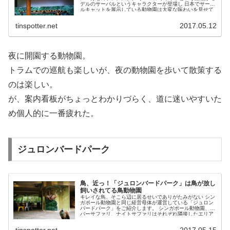
デルのサーバルというキャラクターが登場し 日本でサーバ
ルキャットを展示している動物園は大変な賑わいを見せて
いるようです...
tinspotter.net
2017.05.12
夜に開園する動物園。
トラムでの巡航も楽しいが、夜の動物園を歩いて散策する
のは楽しい。
が、案内看板がちょっとわかりづらく、道に迷いやすいた
め個人的に一番疲れた。
ジュロンバードパーク
鳥、近っ！「ジュロンバードパーク」は鳥が放し
飼いされてる鳥動物園
キレイな鳥、そこら辺に居るせいでありがたみがない シン
ガポール動物園と同じ経営母体が運営している「ジュロン
バードパーク」をご紹介します。 シンガポール動物園、リ
バーサファリ、ナイトサファリはそれぞれ隣接したエリア
にあります...
tinspotter.net
2017.05.15