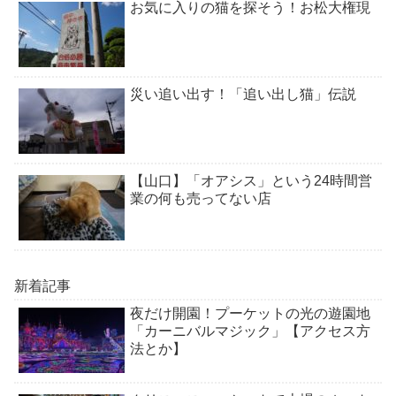
お気に入りの猫を探そう！お松大権現
災い追い出す！「追い出し猫」伝説
【山口】「オアシス」という24時間営
業の何も売ってない店
新着記事
夜だけ開園！プーケットの光の遊園地
「カーニバルマジック」【アクセス方
法とか】