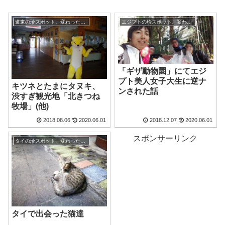
道東の珍スポット、変わった観光地
エジプトの珍スポット、変わった観光地
「ギザ動物園」にてエジ
プト美人女子大生に逆ナ
キツネとたまにタヌキ、
ンされた話
渋すぎ観光地「北きつね
牧場」(他)
2018.08.06
2020.06.01
2018.12.07
2020.06.01
スポンサーリンク
タイの珍スポット、変わった観光地
タイで出会った猫達