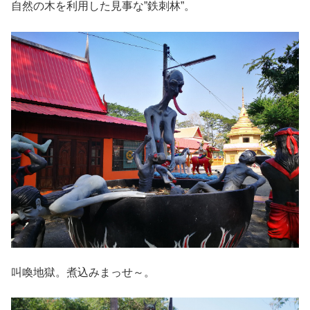
自然の木を利用した見事な”鉄刺林”。
叫喚地獄。煮込みまっせ～。