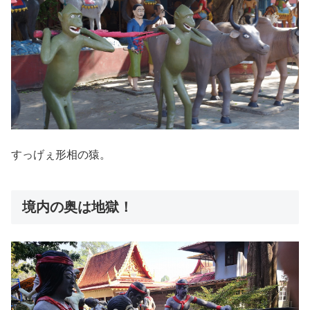
すっげぇ形相の猿。
境内の奥は地獄！