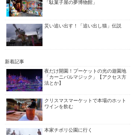
「駄菓子屋の夢博物館」
災い追い出す！「追い出し猫」伝説
新着記事
夜だけ開園！プーケットの光の遊園地
「カーニバルマジック」【アクセス方
法とか】
クリスマスマーケットで本場のホット
ワインを飲む
本家チボリ公園に行く