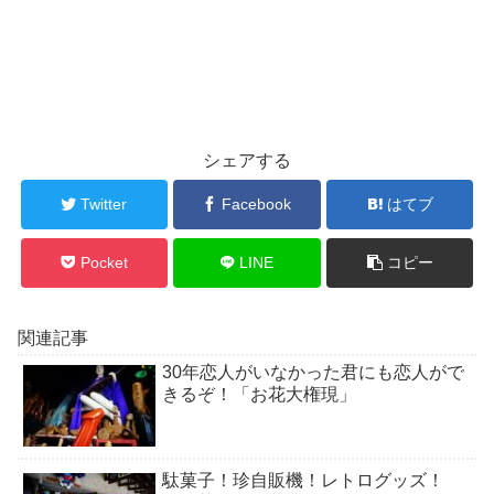
シェアする
Twitter
Facebook
はてブ
Pocket
LINE
コピー
関連記事
30年恋人がいなかった君にも恋人がで
きるぞ！「お花大権現」
駄菓子！珍自販機！レトログッズ！