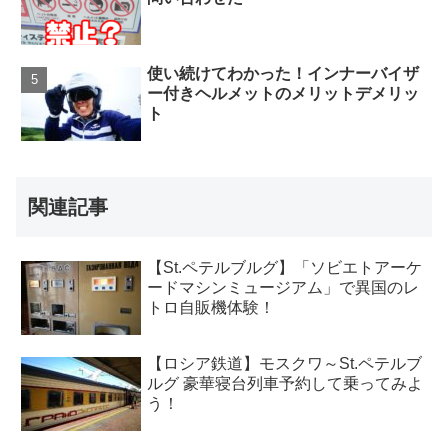
使い続けてわかった！インナーバイザ
ー付きヘルメットのメリットデメリッ
ト
関連記事
【St.ペテルブルグ】「ソビエトアーケ
ードマシンミュージアム」で異国のレ
トロ自販機体験！
【ロシア鉄道】モスクワ～St.ペテルブ
ルグ 豪華寝台列車予約して乗ってみよ
う！