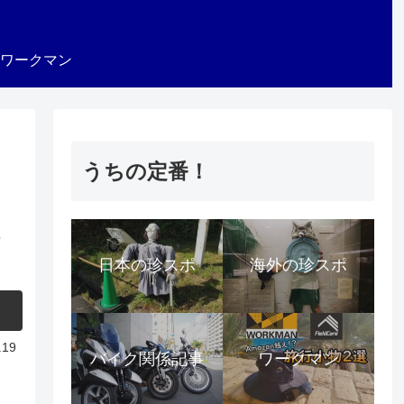
ワークマン
うちの定番！
れ
日本の珍スポ
海外の珍スポ
.19
バイク関係記事
ワークマン