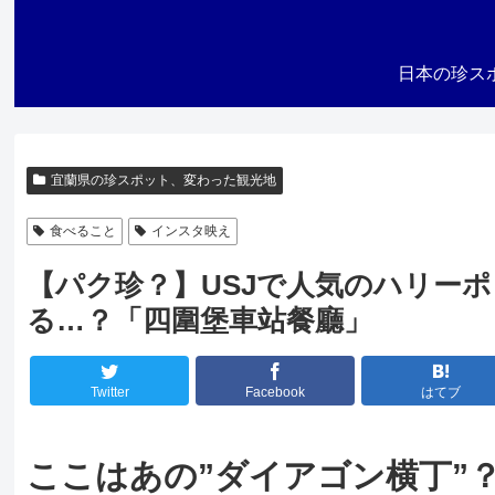
日本の珍ス
宜蘭県の珍スポット、変わった観光地
食べること
インスタ映え
【パク珍？】USJで人気のハリー
る…？「四圍堡車站餐廳」
Twitter
Facebook
はてブ
ここはあの”ダイアゴン横丁”