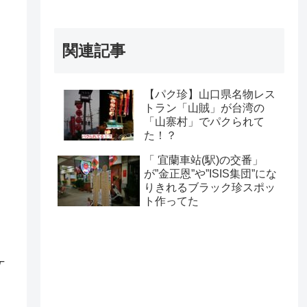
関連記事
【パク珍】山口県名物レス
トラン「山賊」が台湾の
「山寨村」でパクられて
た！？
「 宜蘭車站(駅)の交番」
が”金正恩”や”ISIS集団”にな
。
りきれるブラック珍スポッ
ト作ってた
ケ