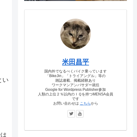
米田昌平
国内外でなるべくバイク乗っています
「BikeJin」「トライアングル」等の
とい
雑誌連載、掲載経験あり
ワークマンアンバサダー就任
Google for Wordpress Publisher参加
人類の上位２％以内のＩＱを持つMENSA会員
です
お問い合わせは
こちら
から
では