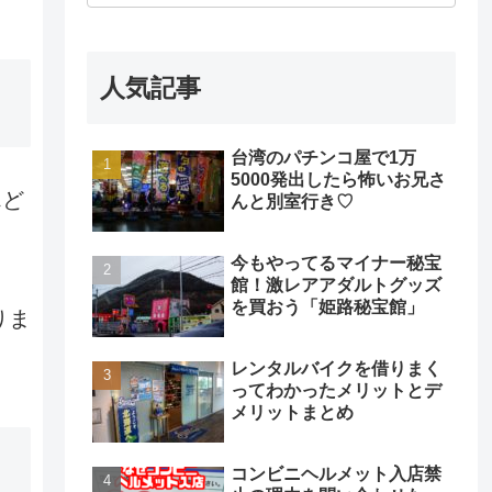
人気記事
台湾のパチンコ屋で1万
5000発出したら怖いお兄さ
んど
んと別室行き♡
今もやってるマイナー秘宝
館！激レアアダルトグッズ
を買おう「姫路秘宝館」
りま
レンタルバイクを借りまく
ってわかったメリットとデ
メリットまとめ
コンビニヘルメット入店禁