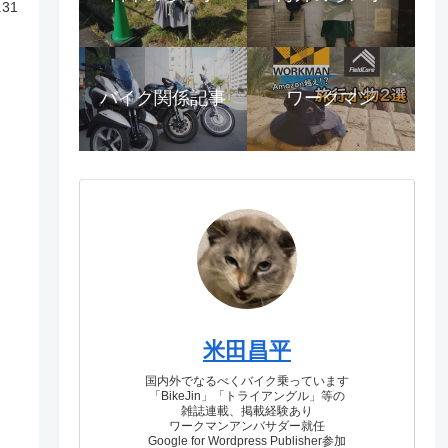
.31
バイク関係記事
ワークマン
米田昌平
国内外でなるべくバイク乗っています
「BikeJin」「トライアングル」等の
雑誌連載、掲載経験あり
ワークマンアンバサダー就任
Google for Wordpress Publisher参加