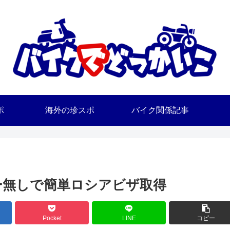
ポ
海外の珍スポ
バイク関係記事
ー無しで簡単ロシアビザ取得
Pocket
LINE
コピー