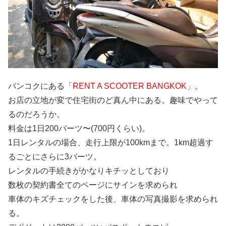
バンコクにある
「RENT A SCOOTER BANGKOK」
。
お店の立地が変で住宅街のど真ん中にある。趣味でやって
るのだろうか。
料金は1日200バーツ〜(700円くらい)。
1日レンタルの場合、走行上限が100kmまで。1km超過す
るごとにさらに3バーツ。
レンタルの手続きがかなりキチッとしており
数枚の契約書全てのページにサインを求められ
車体のキズチェックをした後、車体の写真撮影を求められ
る。