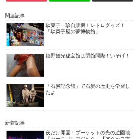
関連記事
駄菓子！珍自販機！レトログッズ！
「駄菓子屋の夢博物館」
嬉野観光秘宝館は閉館間際！いそげ！
「石炭記念館」で石炭の歴史を学習し
たよ
新着記事
夜だけ開園！プーケットの光の遊園地
「カーニバルマジック」【アクセス方