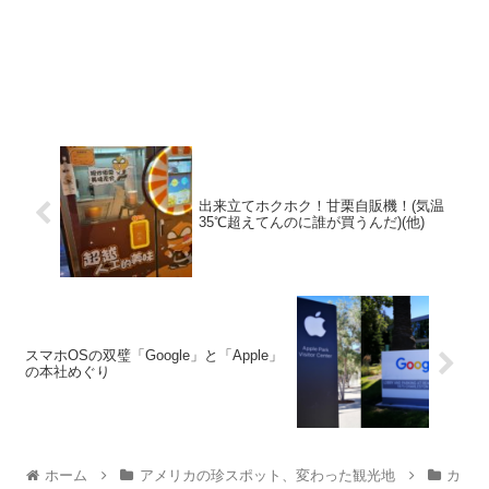
出来立てホクホク！甘栗自販機！(気温
35℃超えてんのに誰が買うんだ)(他)
スマホOSの双璧「Google」と「Apple」
の本社めぐり
ホーム
アメリカの珍スポット、変わった観光地
カ