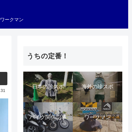
ワークマン
うちの定番！
日本の珍スポ
海外の珍スポ
.31
バイク関係記事
ワークマン