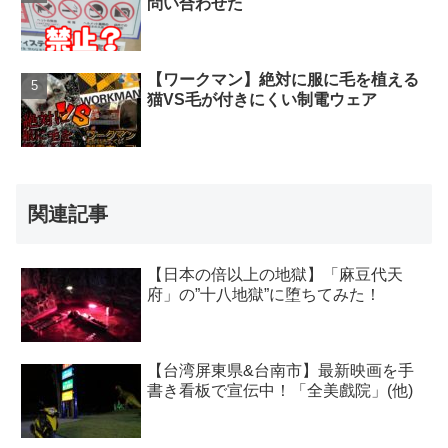
問い合わせた
【ワークマン】絶対に服に毛を植える
猫VS毛が付きにくい制電ウェア
関連記事
【日本の倍以上の地獄】「麻豆代天
府」の”十八地獄”に堕ちてみた！
【台湾屏東県&台南市】最新映画を手
書き看板で宣伝中！「全美戲院」(他)