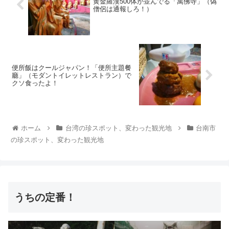
黄金羅漢500体が並んでる「萬佛寺」（偽
僧侶は通報しろ！）
便所飯はクールジャパン！「便所主題餐
廳」（モダントイレットレストラン）で
クソ食ったよ！
ホーム
台湾の珍スポット、変わった観光地
台南市
の珍スポット、変わった観光地
うちの定番！