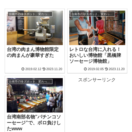
台南市の珍スポット、変わった観光地
台南市の珍スポット、変わった観光地
台湾の肉まん博物館限定
レトロな台湾に入れる！
の肉まんが豪華すぎた
おいしい博物館「黒橋牌
ソーセージ博物館」
2019.02.12
2023.11.20
2019.02.05
2023.11.20
スポンサーリンク
台南市の珍スポット、変わった観光地
台湾南部名物”パチンコソ
ーセージ”で、ボロ負けし
たwww