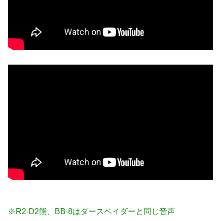
※R2-D2熊、BB-8はダースベイダーと同じ音声