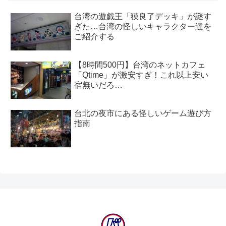
台湾の遊戯王「獏良了デッキ」が謎す
ぎた…台湾の怪しいキャラクター達を
ご紹介する
【8時間500円】台湾のネットカフェ
「Qtime」が激安すぎ！これ以上安い
宿無いだろ…
台北の夜市にある怪しいゲーム遊び方
指南