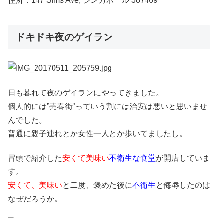
住所：147 Sims Ave, シンガポール 387469
ドキドキ夜のゲイラン
日も暮れて夜のゲイランにやってきました。
個人的には”売春街”っていう割には治安は悪いと思いませ
んでした。
普通に親子連れとか女性一人とか歩いてましたし。
冒頭で紹介した
安くて美味い
不衛生な食堂
が開店していま
す。
安くて、美味い
と二度、褒めた後に
不衛生
と侮辱したのは
なぜだろうか。