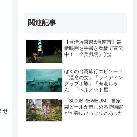
関連記事
【台湾屏東県&台南市】最
新映画を手書き看板で宣伝
中！「全美戲院」(他)
ぼくの台湾旅行エピソード
「運命の女」「ライディン
グラブホ婆」「海老ちゃ
ん」「ヘルメット屋」
「3000BREWEUM」自家
製ビールが楽しめる博物館
ませ
が恒春にひっそりとあった