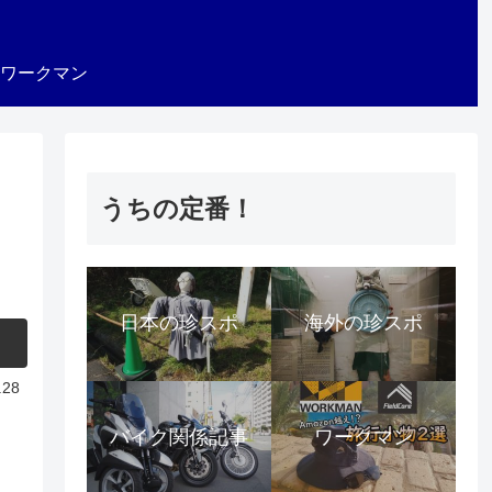
ワークマン
うちの定番！
日本の珍スポ
海外の珍スポ
.28
バイク関係記事
ワークマン