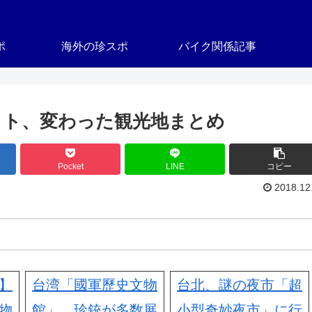
ポ
海外の珍スポ
バイク関係記事
ット、変わった観光地まとめ
Pocket
LINE
コピー
2018.12
】
台湾「國軍歷史文物
台北、謎の夜市「超
物
館」、珍銃が多数展
小型奇妙夜市」に行