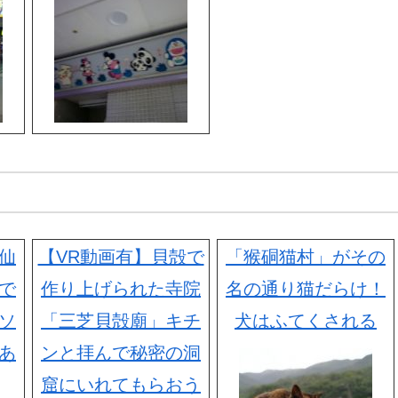
仙
【VR動画有】貝殻で
「猴硐猫村」がその
で
作り上げられた寺院
名の通り猫だらけ！
ソ
「三芝貝殻廟」キチ
犬はふてくされる
あ
ンと拝んで秘密の洞
窟にいれてもらおう