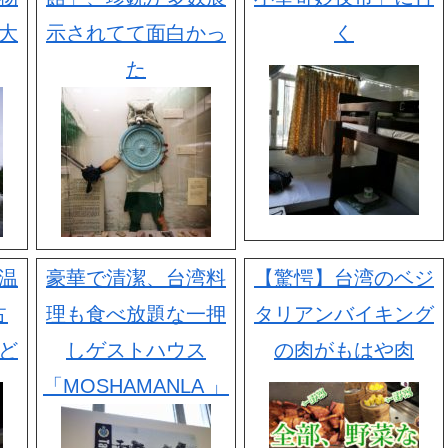
大
示されてて面白かっ
く
た
温
豪華で清潔、台湾料
【驚愕】台湾のベジ
占
理も食べ放題な一押
タリアンバイキング
ど
しゲストハウス
の肉がもはや肉
「MOSHAMANLA 」