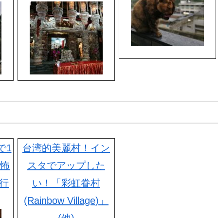
で1
台湾的美麗村！イン
ら怖
スタでアップした
行
い！「彩虹眷村
(Rainbow Village)」
(他)