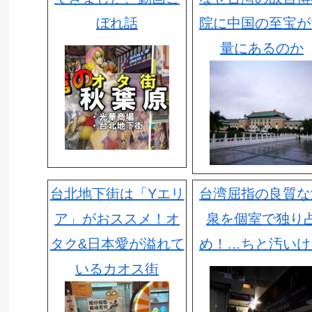
ぼれ話
院に中国の至宝が
量にあるのか
台北地下街は「Yエリ
台湾屈指の良質な
ア」がおススメ！オ
泉を個室で独り
タク&日本愛が溢れて
め！…ちと汚いけ
いるカオス街