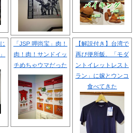
じ
「JSP 呷尚宝」肉！
【解説付き】台湾で
」
肉！肉！サンドイッ
再び便所飯。「モダ
チめちゃウマだった
ントイレットレスト
ラン」に嫁とウンコ
食べてきた