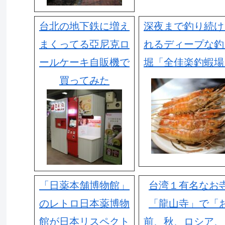
台北の地下鉄に増え
深夜まで釣り続け
まくってる亞尼克ロ
れるディープな釣
ールケーキ自販機で
堀「全佳楽釣蝦場
買ってみた
「日薬本舗博物館」
台湾１有名なお
のレトロ日本薬博物
「龍山寺」で「
館が日本リスペクト
前、秋、ロシア、