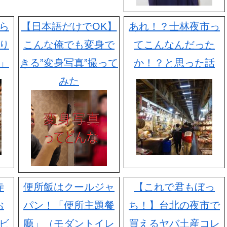
ら
【日本語だけでOK】
あれ！？士林夜市っ
り
こんな俺でも変身で
てこんなんだった
」
きる”変身写真”撮って
か！？と思った話
みた
寺
便所飯はクールジャ
【これで君もぼっ
お
パン！「便所主題餐
ち！】台北の夜市で
ビ
廳」（モダントイレ
買えるヤバ土産コレ