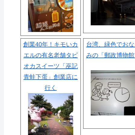
創業40年！キモいカ
台湾、緑色でおな
エルの有名老舗タピ
みの「郵政博物館
オカスイーツ「巫記
青蛙下蛋」創業店に
行く