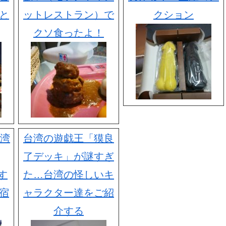
と
ットレストラン）で
クション
クソ食ったよ！
台湾
台湾の遊戯王「獏良
了デッキ」が謎すぎ
す
た…台湾の怪しいキ
宿
ャラクター達をご紹
介する