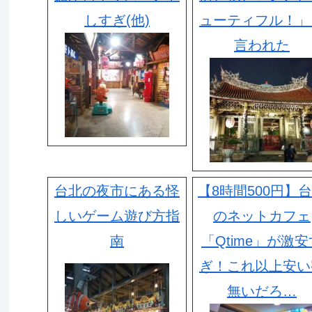
しすぎ(他)
ューティフル！」
言われた
台北の夜市にある怪
【8時間500円】
しいゲーム遊び方指
のネットカフェ
南
「Qtime」が激安
ぎ！これ以上安い
無いだろ…