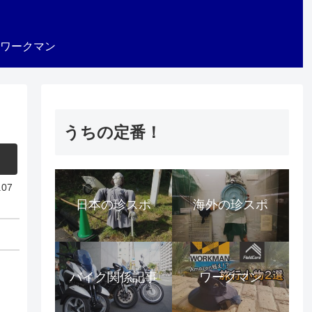
ワークマン
うちの定番！
.07
日本の珍スポ
海外の珍スポ
バイク関係記事
ワークマン