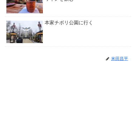
本家チボリ公園に行く
米田昌平