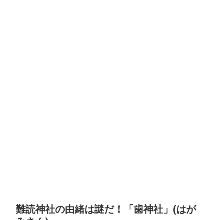
難読神社の由緒は謎だ！「歯神社」(はが