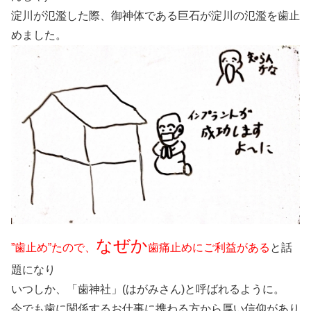
淀川が氾濫した際、御神体である巨石が淀川の氾濫を歯止
めました。
なぜか
”歯止め”たので、
歯痛止めにご利益がある
と話
題になり
いつしか、「歯神社」(はがみさん)と呼ばれるように。
今でも歯に関係するお仕事に携わる方から厚い信仰があり