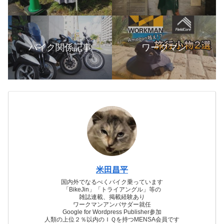
バイク関係記事
ワークマン
米田昌平
国内外でなるべくバイク乗っています
「BikeJin」「トライアングル」等の
雑誌連載、掲載経験あり
ワークマンアンバサダー就任
Google for Wordpress Publisher参加
人類の上位２％以内のＩＱを持つMENSA会員です