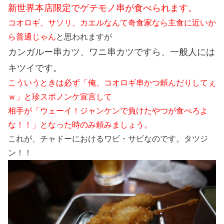
新世界本店限定でゲテモノ串が食べられます。
コオロギ、サソリ、カエルなんて奇食家なら主食に近いか
ら普通じゃん
と思われますが
カンガルー串カツ、ワニ串カツですら、一般人には
キツイです。
こういうときは必ず「俺、コオロギ串かつ頼んだりしてぇ
ｗ」と珍スポノンケ宣言して
相手が「ウェーイ！ジャンケンで負けたやつが食べろよ
な！！」となった時のみ頼みましょう。
これが、チャドーにおけるワビ・サビなのです。タツジ
ン！！