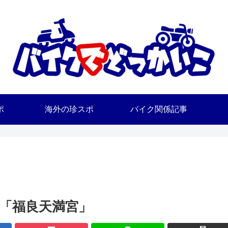
ポ
海外の珍スポ
バイク関係記事
「福良天満宮」