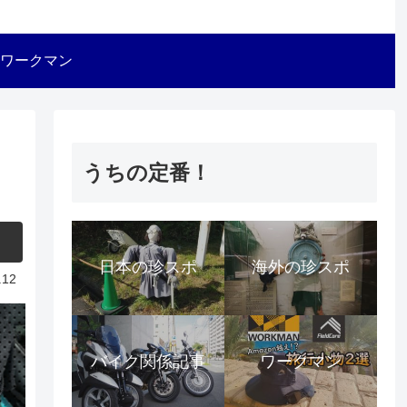
ワークマン
うちの定番！
日本の珍スポ
海外の珍スポ
.12
バイク関係記事
ワークマン