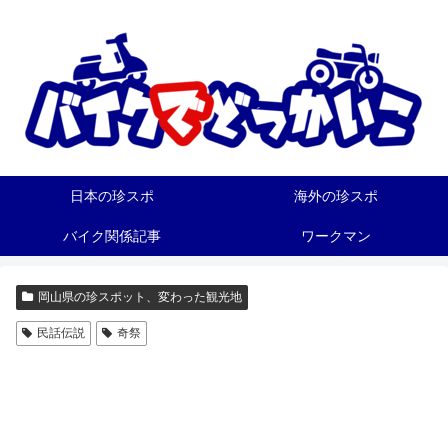
日本の珍スポ
海外の珍スポ
バイク関係記事
ワークマン
岡山県の珍スポット、変わった観光地
民話伝説
奇祭