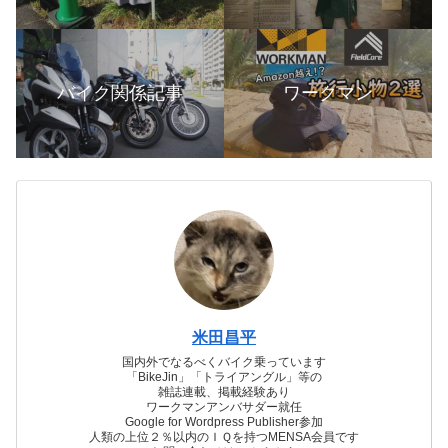
バイク関係記事
ワークマン
米田昌平
国内外でなるべくバイク乗っています
「BikeJin」「トライアングル」等の
雑誌連載、掲載経験あり
ワークマンアンバサダー就任
Google for Wordpress Publisher参加
人類の上位２％以内のＩＱを持つMENSA会員です