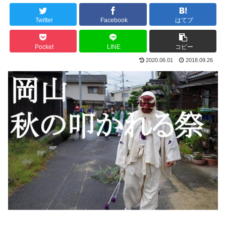
Twitter
Facebook
はてブ
Pocket
LINE
コピー
2020.06.01
2018.09.26