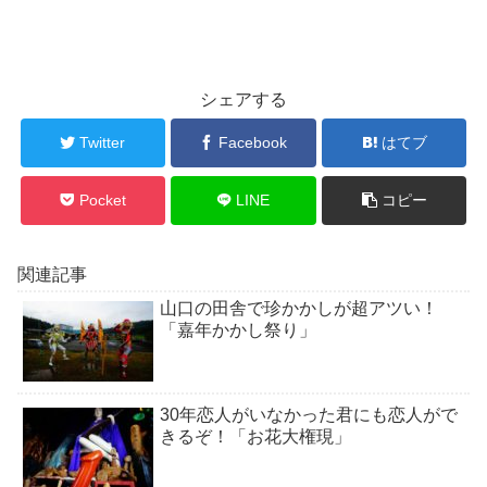
シェアする
Twitter
Facebook
はてブ
Pocket
LINE
コピー
関連記事
山口の田舎で珍かかしが超アツい！
「嘉年かかし祭り」
30年恋人がいなかった君にも恋人がで
きるぞ！「お花大権現」