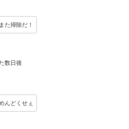
また掃除だ！
た数日後
めんどくせぇ