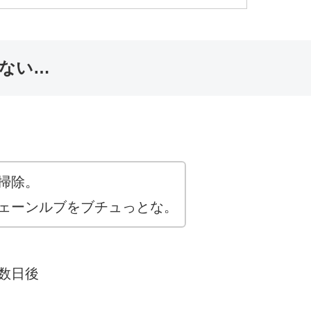
ない…
掃除。
ェーンルブをブチュっとな。
数日後