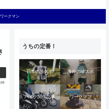
ワークマン
うちの定番！
き
日本の珍スポ
海外の珍スポ
.09
バイク関係記事
ワークマン