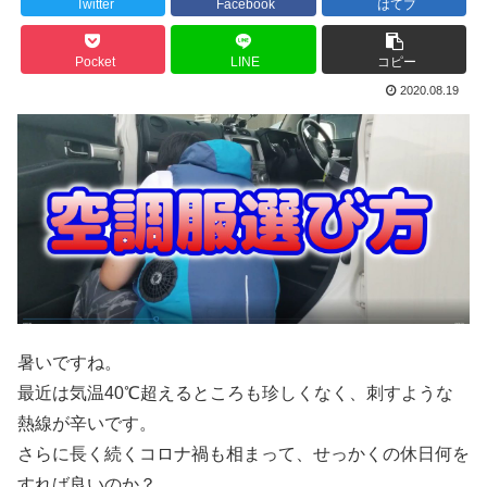
Twitter
Facebook
はてブ
Pocket
LINE
コピー
2020.08.19
暑いですね。
最近は気温40℃超えるところも珍しくなく、刺すような
熱線が辛いです。
さらに長く続くコロナ禍も相まって、せっかくの休日何を
すれば良いのか？