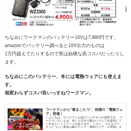
ちなみにワークマンのバッテリー10Vは7,980円です。
amazonでバッテリー調べると10V出力のものは
1万円超えてたりするので実は結構な高コスパだったりし
ます。
ちなみにこのバッテリー、冬には電熱ウェアにも使えま
す。
相変わらずコスパ良いっすねワークマン。
ワークマンから"着るこたつ"、待望の「電熱ウェ
ア」登場！
こんにちは。ワークマン公認アンバサダーの米田です。 ワ
ークマンといえば、冬にとびきり暖かいウェアを提供して
くれるというイメージがあります。 しかし、そんなワーク
マンについに最強の暖かウェア「電熱ウェア」が登場しま
す。 電気の力...