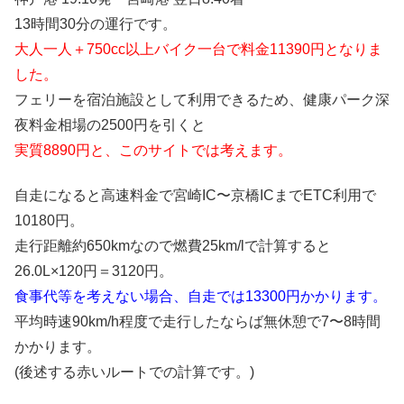
13時間30分の運行です。
大人一人＋750cc以上バイク一台で料金11390円となりま
した。
フェリーを宿泊施設として利用できるため、健康パーク深
夜料金相場の2500円を引くと
実質8890円と、このサイトでは考えます。
自走になると高速料金で宮崎IC〜京橋ICまでETC利用で
10180円。
走行距離約650kmなので燃費25km/lで計算すると
26.0L×120円＝3120円。
食事代等を考えない場合、自走では13300円かかります。
平均時速90km/h程度で走行したならば無休憩で7〜8時間
かかります。
(後述する赤いルートでの計算です。)