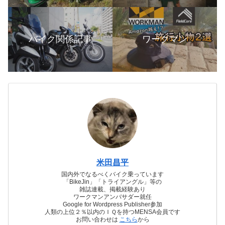
バイク関係記事
ワークマン
米田昌平
国内外でなるべくバイク乗っています
「BikeJin」「トライアングル」等の
雑誌連載、掲載経験あり
ワークマンアンバサダー就任
Google for Wordpress Publisher参加
人類の上位２％以内のＩＱを持つMENSA会員です
お問い合わせは
こちら
から