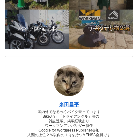
バイク関係記事
ワークマン
米田昌平
国内外でなるべくバイク乗っています
「BikeJin」「トライアングル」等の
雑誌連載、掲載経験あり
ワークマンアンバサダー就任
Google for Wordpress Publisher参加
人類の上位２％以内のＩＱを持つMENSA会員です