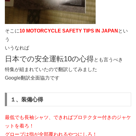
そこに
10 MOTORCYCLE SAFETY TIPS IN JAPAN
とい
う
いうなれば
日本での安全運転10の心得
とも言うべき
特集が組まれていたので翻訳してみました
Google翻訳全面協力です
１、装備心得
最低でも長袖シャツ、できればプロテクター付きのジャケ
ットを着ろ！
グローブは指が全部覆われるやつにしろ！