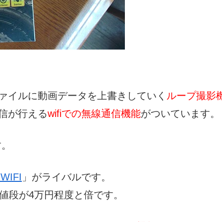
ァイルに動画データを上書きしていく
ループ撮影
信が行える
wifiでの無線通信機能
がついています。
す。
 WIFI
」がライバルです。
値段が4万円程度と倍です。