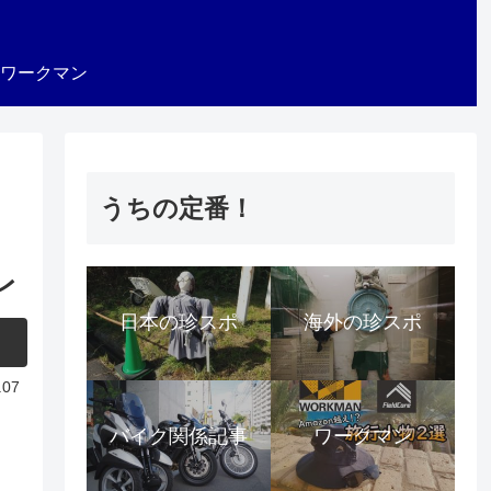
ワークマン
うちの定番！
レ
日本の珍スポ
海外の珍スポ
.07
バイク関係記事
ワークマン