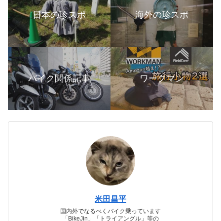
日本の珍スポ
海外の珍スポ
バイク関係記事
ワークマン
米田昌平
国内外でなるべくバイク乗っています
「BikeJin」「トライアングル」等の