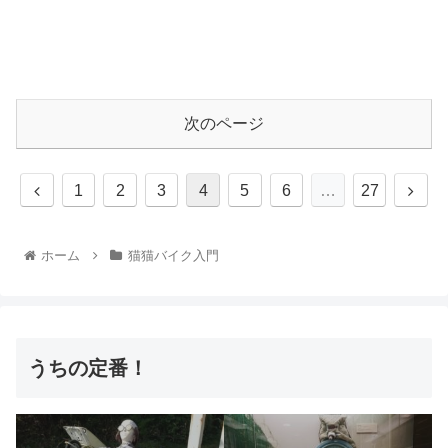
次のページ
1
2
3
4
5
6
…
27
ホーム
猫猫バイク入門
うちの定番！