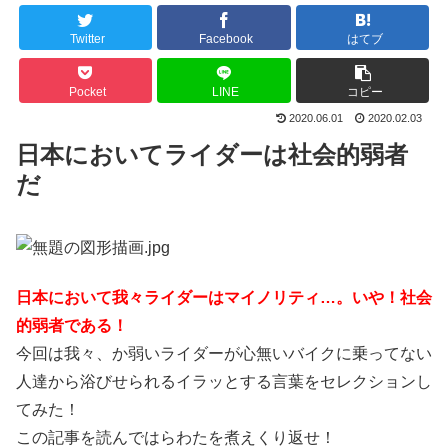
Twitter
Facebook
はてブ
Pocket
LINE
コピー
2020.06.01
2020.02.03
日本においてライダーは社会的弱者
だ
日本において我々ライダーはマイノリティ…。いや！社会
的弱者である！
今回は我々、か弱いライダーが心無いバイクに乗ってない
人達から浴びせられるイラッとする言葉をセレクションし
てみた！
この記事を読んではらわたを煮えくり返せ！