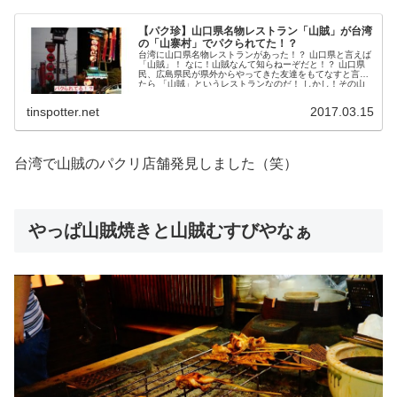
【パク珍】山口県名物レストラン「山賊」が台湾
の「山寨村」でパクられてた！？
台湾に山口県名物レストランがあった！？ 山口県と言えば
「山賊」！ なに！山賊なんて知らねーぞだと！？ 山口県
民、広島県民が県外からやってきた友達をもてなすと言っ
たら 「山賊」というレストランなのだ！ しかし！その山
賊...
tinspotter.net
2017.03.15
台湾で山賊のパクリ店舗発見しました（笑）
やっぱ山賊焼きと山賊むすびやなぁ