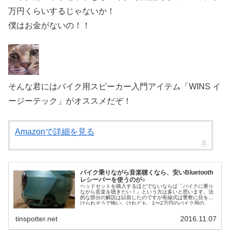
万円くらいするじゃないか！
僕はお金がないの！！
そんな君にはバイク用スピーカー入門アイテム「WINS イ
ージーテック」がオススメだぞ！
Amazonで詳細を見る
バイク乗りながら音楽聴くなら、安いBluetooth
レシーバーを使うのが○
ヘッドセットを購入するほどでないならば「バイクに乗り
ながら音楽を聴きたい！」という方は多いと思います。法
的な部分の解説は以前したのですが有線式は警察に目をつ
けられそうで怖い。けれども、1〜2万円のバイク用の
Bluetoot...
tinspotter.net
2016.11.07