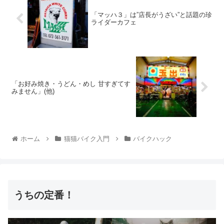
「マッハ３」は”店長がうざい”と話題の珍
ライダーカフェ
「お好み焼き・うどん・めし 甘すぎてす
みません」(他)
ホーム
猫猫バイク入門
バイクハック
うちの定番！