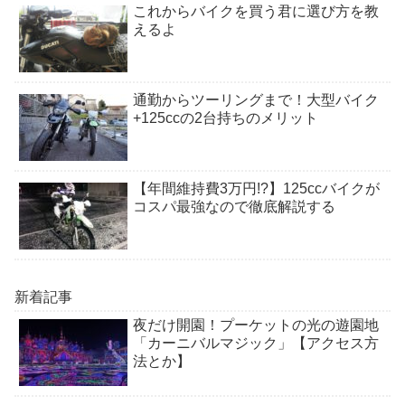
これからバイクを買う君に選び方を教
えるよ
通勤からツーリングまで！大型バイク
+125ccの2台持ちのメリット
【年間維持費3万円!?】125ccバイクが
コスパ最強なので徹底解説する
新着記事
夜だけ開園！プーケットの光の遊園地
「カーニバルマジック」【アクセス方
法とか】