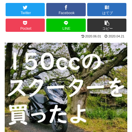
Twitter
Facebook
はてブ
Pocket
LINE
コピー
2020.06.01
2020.04.21