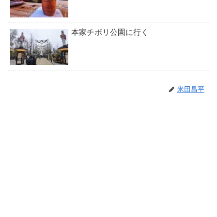
本家チボリ公園に行く
米田昌平