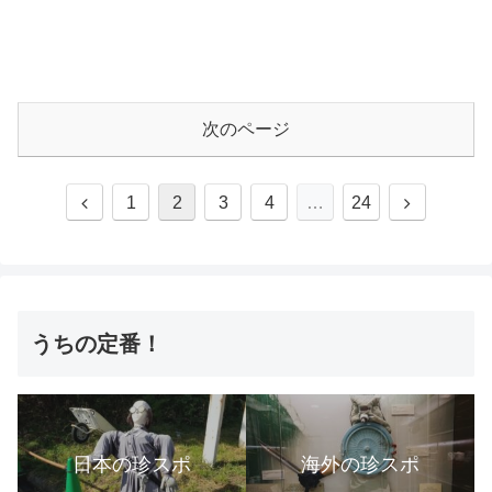
次のページ
1
2
3
4
…
24
うちの定番！
日本の珍スポ
海外の珍スポ