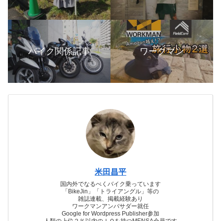
バイク関係記事
ワークマン
米田昌平
国内外でなるべくバイク乗っています
「BikeJin」「トライアングル」等の
雑誌連載、掲載経験あり
ワークマンアンバサダー就任
Google for Wordpress Publisher参加
人類の上位２％以内のＩＱを持つMENSA会員です