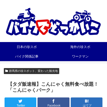
日本の珍スポ
海外の珍スポ
バイク関係記事
ワークマン
群馬県の珍スポット、変わった観光地
【タダ飯速報】こんにゃく無料食べ放題！
「こんにゃくパーク」
Twitter
Facebook
はてブ