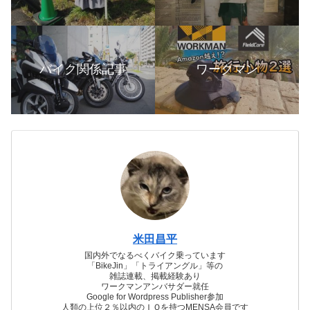
バイク関係記事
ワークマン
米田昌平
国内外でなるべくバイク乗っています
「BikeJin」「トライアングル」等の
雑誌連載、掲載経験あり
ワークマンアンバサダー就任
Google for Wordpress Publisher参加
人類の上位２％以内のＩＱを持つMENSA会員です