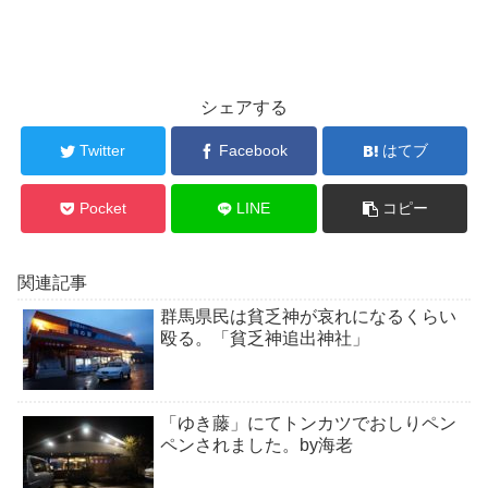
シェアする
Twitter
Facebook
はてブ
Pocket
LINE
コピー
関連記事
群馬県民は貧乏神が哀れになるくらい
殴る。「貧乏神追出神社」
「ゆき藤」にてトンカツでおしりペン
ペンされました。by海老