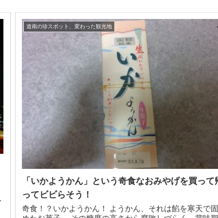
道南の珍スポット、変わった観光地
「いかようかん」という奇食なおみやげを買って
ってビビらそう！
イ
奇食！？いかようかん！ ようかん、それは餡を寒天で