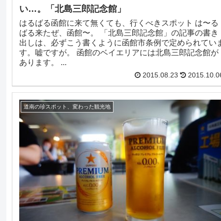
い…。「北島三郎記念館」
はるばる函館に来て無くても、行くべきスポット は〜る
ばる来たぜ、函館〜。 「北島三郎記念館」の記事の書き
出しは、必ずこう書くように函館市条例で定められてい
す。嘘ですが。 函館のベイエリアには北島三郎記念館が
あります。 ...
2015.08.23
2015.10.0
道南の珍スポット、変わった観光地