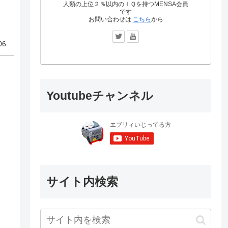
期
人類の上位２％以内のＩＱを持つMENSA会員
わ
です
お問い合わせは
こちら
から
ー
06
Youtubeチャンネル
サイト内検索