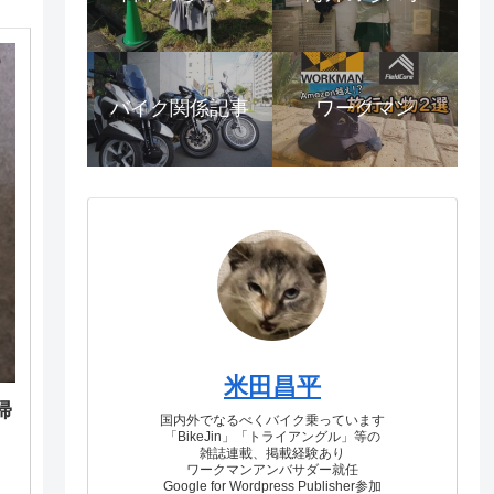
バイク関係記事
ワークマン
米田昌平
帰
国内外でなるべくバイク乗っています
「BikeJin」「トライアングル」等の
雑誌連載、掲載経験あり
ワークマンアンバサダー就任
固
Google for Wordpress Publisher参加