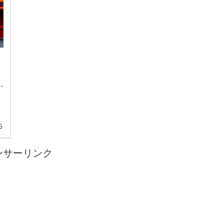
」
…
、
5
ンサーリンク