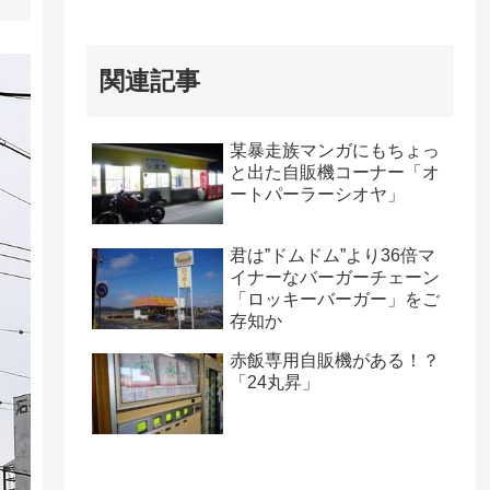
関連記事
某暴走族マンガにもちょっ
と出た自販機コーナー「オ
ートパーラーシオヤ」
君は”ドムドム”より36倍マ
イナーなバーガーチェーン
「ロッキーバーガー」をご
存知か
赤飯専用自販機がある！？
「24丸昇」