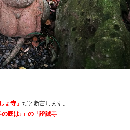
じょ寺」
だと断言します。
寺の庭は♪」の「證誠寺