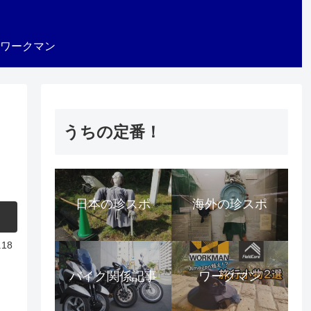
ワークマン
うちの定番！
日本の珍スポ
海外の珍スポ
.18
バイク関係記事
ワークマン