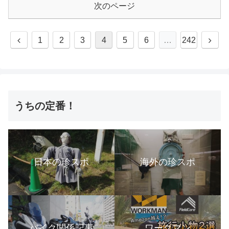
次のページ
1
2
3
4
5
6
…
242
うちの定番！
日本の珍スポ
海外の珍スポ
バイク関係記事
ワークマン