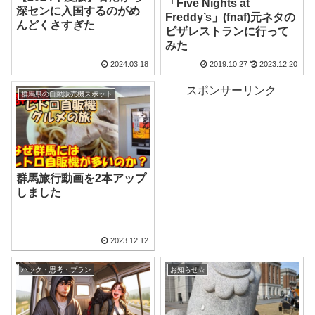
「Five Nights at
深センに入国するのがめ
Freddy’s」(fnaf)元ネタの
んどくさすぎた
ピザレストランに行って
みた
2024.03.18
2019.10.27
2023.12.20
スポンサーリンク
群馬県の自動販売機スポット
群馬旅行動画を2本アップ
しました
2023.12.12
ハック・思考・プラン
お知らせ☆