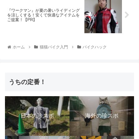
『ワークマン』が夏の暑いライディング
を涼しくする！安くて快適なアイテムを
ご提案！【PR】
ホーム
猫猫バイク入門
バイクハック
うちの定番！
日本の珍スポ
海外の珍スポ