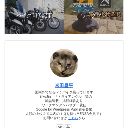
バイク関係記事
ワークマン
米田昌平
国内外でなるべくバイク乗っています
「BikeJin」「トライアングル」等の
雑誌連載、掲載経験あり
ワークマンアンバサダー就任
Google for Wordpress Publisher参加
人類の上位２％以内のＩＱを持つMENSA会員です
お問い合わせは
こちら
から