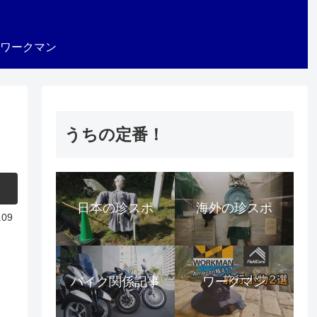
ワークマン
うちの定番！
日本の珍スポ
海外の珍スポ
.09
バイク関係記事
ワークマン