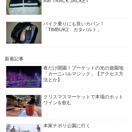
AIR TRACK JACKET
バイク乗りにも良いカバン！
「TIMBUK2 カタパルト」
新着記事
夜だけ開園！プーケットの光の遊園地
「カーニバルマジック」【アクセス方
法とか】
クリスマスマーケットで本場のホット
ワインを飲む
本家チボリ公園に行く