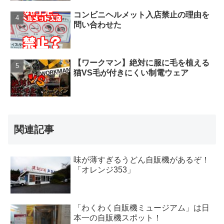
コンビニヘルメット入店禁止の理由を
問い合わせた
【ワークマン】絶対に服に毛を植える
猫VS毛が付きにくい制電ウェア
関連記事
味が薄すぎるうどん自販機があるぞ！
「オレンジ353」
「わくわく自販機ミュージアム」は日
本一の自販機スポット！