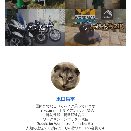
バイク関係記事
ワークマン
米田昌平
国内外でなるべくバイク乗っています
「BikeJin」「トライアングル」等の
雑誌連載、掲載経験あり
ワークマンアンバサダー就任
Google for Wordpress Publisher参加
人類の上位２％以内のＩＱを持つMENSA会員です