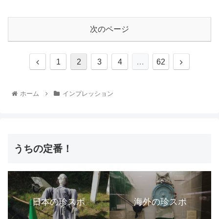
次のページ
1
2
3
4
…
62
ホーム
インプレッション
うちの定番！
日本の珍スポ
海外の珍スポ