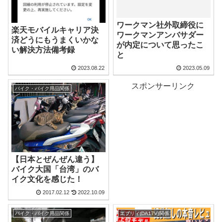
ワークマン社外取締役に
楽天モバイルキャリア決
ワークマンアンバサダー
済どうにもうまくいかな
が内定について思ったこ
い解決方法備考録
と
2023.08.22
2023.05.09
スポンサーリンク
バイク・バイク用品関係
【日本とぜんぜん違う】
バイク大国「台湾」のバ
イク文化を感じた！
2017.02.12
2022.10.09
バイク・バイク用品関係
エブリィ(DA17V)関係