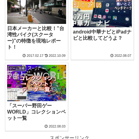
日本メーカーと比較！”台
android中華ナビとiPadナ
湾性バイク(スクータ
ビと比較してどうよ？
ー)”の特徴を現地レポー
ト！
2017.02.17
2022.10.09
2022.08.07
ゲーム攻略
「スーパー野田ゲー
WORLD」コレクションペ
ット一覧
2022.08.03
スポンサーリンク