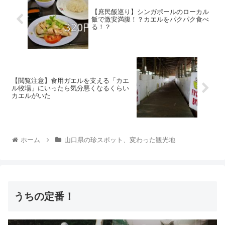
【庶民飯巡り】シンガポールのローカル
飯で激安満腹！？カエルをパクパク食べ
る！？
【閲覧注意】食用ガエルを支える「カエ
ル牧場」にいったら気分悪くなるくらい
カエルがいた
ホーム
山口県の珍スポット、変わった観光地
うちの定番！