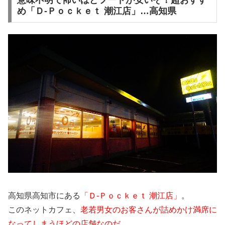
意味不明で怖いほどフードが安いぞ！超おすす
め「Ｄ-Ｐｏｃｋｅｔ 潮江店」…高知県
高知県高知市にある
「Ｄ-Ｐｏｃｋｅｔ 潮江店」
。
このネットカフェ、
老若男女のお客さんが詰めかけ満席に
なってしまうほどの店舗なのだ。